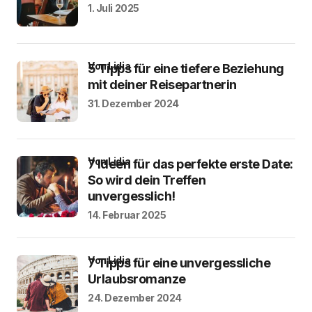
1. Juli 2025
von Lidia
5 Tipps für eine tiefere Beziehung
mit deiner Reisepartnerin
31. Dezember 2024
von Lidia
7 Ideen für das perfekte erste Date:
So wird dein Treffen
unvergesslich!
14. Februar 2025
von Lidia
7 Tipps für eine unvergessliche
Urlaubsromanze
24. Dezember 2024