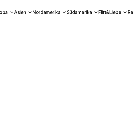
ropa
Asien
Nordamerika
Südamerika
Flirt&Liebe
Re