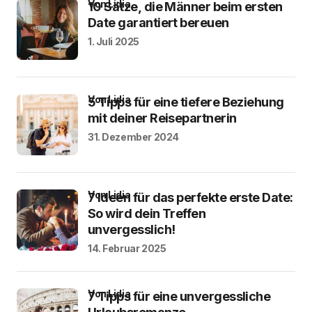
von Lidia
10 Sätze, die Männer beim ersten
Date garantiert bereuen
1. Juli 2025
von Lidia
5 Tipps für eine tiefere Beziehung
mit deiner Reisepartnerin
31. Dezember 2024
von Lidia
7 Ideen für das perfekte erste Date:
So wird dein Treffen
unvergesslich!
14. Februar 2025
von Lidia
7 Tipps für eine unvergessliche