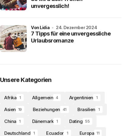
unvergesslich!
von Lidia
24. Dezember 2024
7 Tipps für eine unvergessliche
Urlaubsromanze
Unsere Kategorien
Afrika
Allgemein
Argentinien
1
4
1
Asien
Beziehungen
Brasilien
19
41
1
China
Dänemark
Dating
1
1
55
Deutschland
Ecuador
Europa
1
1
11