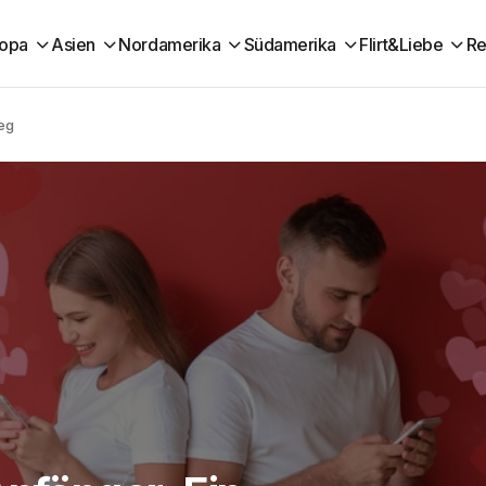
ropa
Asien
Nordamerika
Südamerika
Flirt&Liebe
Re
ieg