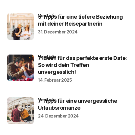
von Lidia
5 Tipps für eine tiefere Beziehung
mit deiner Reisepartnerin
31. Dezember 2024
von Lidia
7 Ideen für das perfekte erste Date:
So wird dein Treffen
unvergesslich!
14. Februar 2025
von Lidia
7 Tipps für eine unvergessliche
Urlaubsromanze
24. Dezember 2024