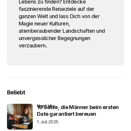
Lebens zu finden? Entdecke
faszinierende Reiseziele auf der
ganzen Welt und lass Dich von der
Magie neuer Kulturen,
atemberaubender Landschaften und
unvergesslicher Begegnungen
verzaubern.
Beliebt
von Lidia
10 Sätze, die Männer beim ersten
Date garantiert bereuen
1. Juli 2025